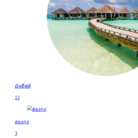
มัลดีฟส์
12
ฮ่องกง
3