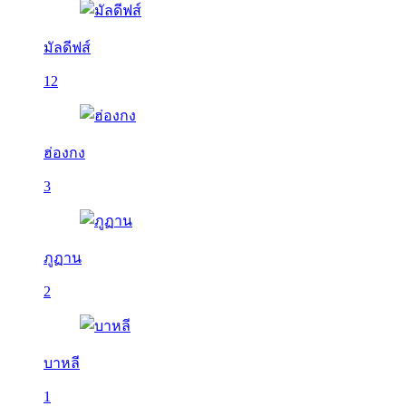
มัลดีฟส์
12
ฮ่องกง
3
ภูฏาน
2
บาหลี
1